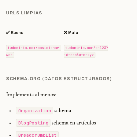
URLS LIMPIAS
✅ Bueno
❌ Malo
tudominio.com/posicionar-
tudominio.com/p=123?
web
id=seo&utm=xyz
SCHEMA.ORG (DATOS ESTRUCTURADOS)
Implementa al menos:
Organization
schema
BlogPosting
schema en artículos
BreadcrumbList